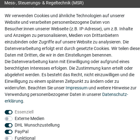
Mess-, Steuerungs- & Regeltechnik (MSR)
Display / Eingabe
Wir verwenden Cookies und ähnliche Technologien auf unserer
Elektronik / Komponenten
Website und verarbeiten personenbezogene Daten von
Motoren / Antriebe
Besucher:innen unserer Webseite (z.B. IP-Adresse), um z.B. Inhalte
Rechner / Speicher
und Anzeigen zu personalisieren, Medien von Drittanbietern
Sonstiges
einzubinden oder Zugriffe auf unsere Website zu analysieren. Die
Datenverarbeitung erfolgt erst durch gesetzte Cookies. Wir teilen diese
Service
Daten mit Dritten, die wir in den Einstellungen benennen.
Die Datenverarbeitung kann mit Einwilligung oder aufgrund eines
Ankauf
berechtigten Interesses erfolgen. Die Zustimmung kann erteilt oder
Kontakt
abgelehnt werden. Es besteht das Recht, nicht einzuwilligen und die
Versand
Einwilligung zu einem späteren Zeitpunkt zu ändern oder zu
widerrufen. Beachten Sie unser
Impressum
und weitere Hinweise zur
Rechtliches
Verwendung personenbezogener Daten in unserer
Daten­schutz­
erklärung
.
Impressum
Widerrufsrecht
Essenziell
Datenschutz
Externe Medien
AGB
DHL Wunschzustellung
PayPal
Funktional
© 2025 WM Industrietechnik Isaak Öztürk & Oliver Schmidt GbR