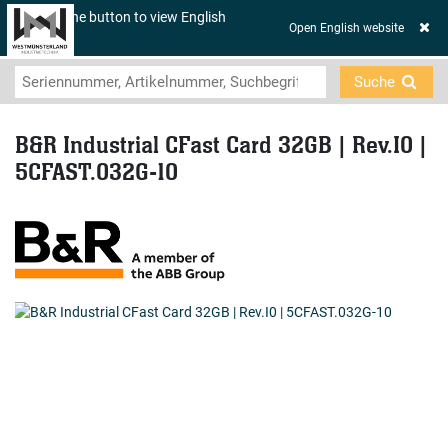
Click on the button to view English
☰
Open English website
contents.
Suche
B&R Industrial CFast Card 32GB | Rev.I0 |
5CFAST.032G-10