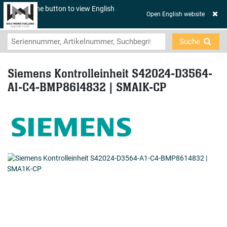
Click on the button to view English
☰
Open English website
contents.
Suche
Siemens Kontrolleinheit S42024-D3564-
A1-C4-BMP8614832 | SMA1K-CP