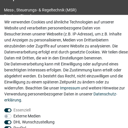
Mess-, Steuerungs- & Regeltechnik (MSR)
Display / Eingabe
Elektronik / Komponenten
Wir verwenden Cookies und ähnliche Technologien auf unserer
Motoren / Antriebe
Website und verarbeiten personenbezogene Daten von
Rechner / Speicher
Besucher:innen unserer Webseite (z.B. IP-Adresse), um z.B. Inhalte
Sonstiges
und Anzeigen zu personalisieren, Medien von Drittanbietern
einzubinden oder Zugriffe auf unsere Website zu analysieren. Die
Datenverarbeitung erfolgt erst durch gesetzte Cookies. Wir teilen diese
Service
Daten mit Dritten, die wir in den Einstellungen benennen.
Die Datenverarbeitung kann mit Einwilligung oder aufgrund eines
Ankauf
berechtigten Interesses erfolgen. Die Zustimmung kann erteilt oder
Kontakt
abgelehnt werden. Es besteht das Recht, nicht einzuwilligen und die
Versand
Einwilligung zu einem späteren Zeitpunkt zu ändern oder zu
widerrufen. Beachten Sie unser
Impressum
und weitere Hinweise zur
Rechtliches
Verwendung personenbezogener Daten in unserer
Daten­schutz­
erklärung
.
Impressum
Widerrufsrecht
Essenziell
Datenschutz
Externe Medien
AGB
DHL Wunschzustellung